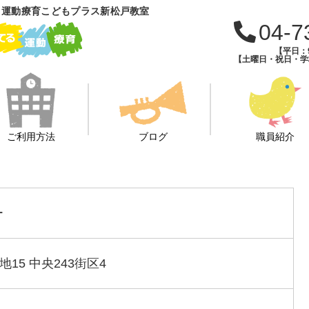
 運動療育こどもプラス新松戸教室
04-7
【平日：9
【土曜日・祝日・学校
ご利用方法
ブログ
職員紹介
ー
15 中央243街区4