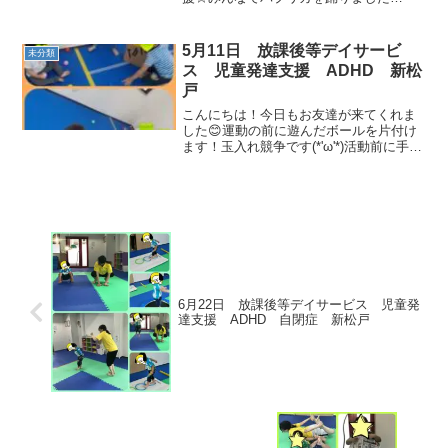
(*^▽^*)上手に踊れていますね☆柔軟体操
もみんな頑張っていましたよ！動物変身
です！！カラーコーンを頭にのせクマさ
5月11日 放課後等デイサービ
未分類
んになり...
ス 児童発達支援 ADHD 新松
戸
こんにちは！今日もお友達が来てくれま
した😊運動の前に遊んだボールを片付け
ます！玉入れ競争です(*'ω'*)活動前に手遊
びと紙芝居を読みました！！運動が始ま
りました！！✨ケンケンでスキップの練
習をして動物変身ではかわいいくまさん
と犬さんになり...
6月22日 放課後等デイサービス 児童発
達支援 ADHD 自閉症 新松戸