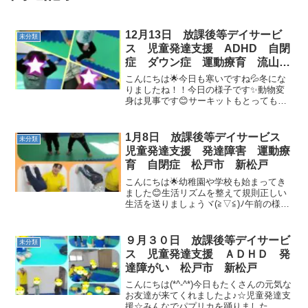
12月13日 放課後等デイサービ
未分類
ス 児童発達支援 ADHD 自閉
症 ダウン症 運動療育 流山
新松戸
こんにちは🌟今日も寒いですね💦冬にな
りましたね！！今日の様子です✨動物変
身は見事です😊サーキットもとっても上
手です💖一本橋ではカップをよけながら
歩くことができました✨お片付けもして
くれました(#^.^#)💗放課後の様子です🌟
1月8日 放課後等デイサービス
未分類
縄跳びもできるよ...
児童発達支援 発達障害 運動療
育 自閉症 松戸市 新松戸
こんにちは🌟幼稚園や学校も始まってき
ました😊生活リズムを整えて規則正しい
生活を送りましょうヾ(≧▽≦)ﾉ午前の様子
です🌟ラーメン体操🍜柔軟体操壁倒立動
物変身🐻サーキットはブロックジャンプ
越え、トンネル、ロープ渡り制作も一生
９月３０日 放課後等デイサービ
未分類
懸命作りました :...
ス 児童発達支援 ＡＤＨＤ 発
達障がい 松戸市 新松戸
こんにちは(*^-^*)今日もたくさんの元気な
お友達が来てくれましたよ♪☆児童発達支
援☆みんなでパプリカを踊りました