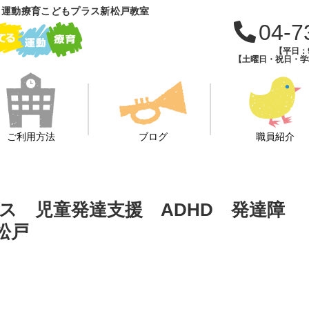
 運動療育こどもプラス新松戸教室
04-7
【平日：9
【土曜日・祝日・学校
ご利用方法
ブログ
職員紹介
ビス 児童発達支援 ADHD 発達障
松戸