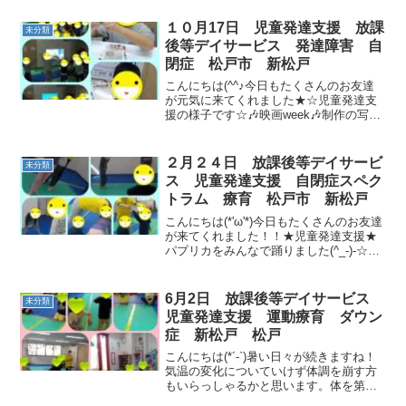
挨拶の時に使うパネルです！！お友だち
一人一人の名前...
１０月17日 児童発達支援 放課
未分類
後等デイサービス 発達障害 自
閉症 松戸市 新松戸
こんにちは(^^♪今日もたくさんのお友達
が元気に来てくれました★☆児童発達支
援の様子です☆🎶映画week🎶制作の写真
たての飾りつけのモールをとっても上手
に形作りました✨オリジナルの写真たて
が出来上がると嬉しそうにポーズをとっ
２月２４日 放課後等デイサービ
未分類
てくれました(≧...
ス 児童発達支援 自閉症スペク
トラム 療育 松戸市 新松戸
こんにちは(*'ω'*)今日もたくさんのお友達
が来てくれました！！★児童発達支援★
パプリカをみんなで踊りました(^_-)-☆柔
軟体操と動物変身です！！動物変身は犬
さんやクマさんに変身しました。‘‘ロンド
ン橋落ちた”をやりました(*^▽^*)...
6月2日 放課後等デイサービス
未分類
児童発達支援 運動療育 ダウン
症 新松戸 松戸
こんにちは(*´-`)暑い日々が続きますね！
気温の変化についていけず体調を崩す方
もいらっしゃるかと思います。体を第一
に考えて行動できたらいいですね★★児