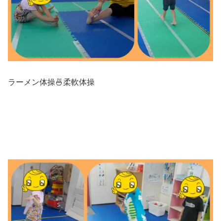
ラーメン体操🍜柔軟体操