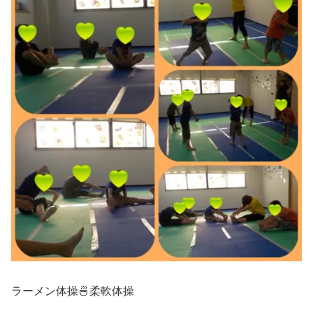
ラーメン体操🍜柔軟体操