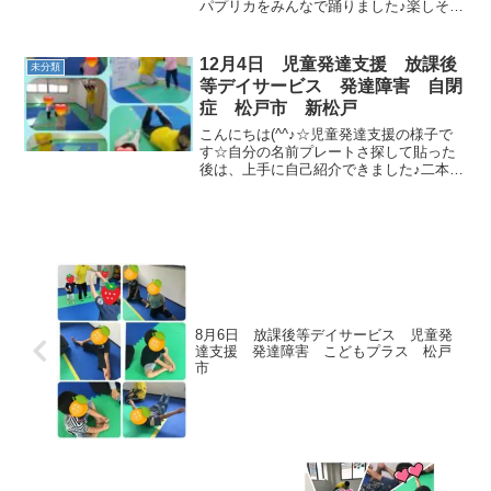
パプリカをみんなで踊りました♪楽しそう
ですね☆柔軟体操では、ちょうちょさん
をやりましたよ(^^)動物変身です(*^▽^*)
ペンギンさん上手に出来ていますね☆
12月4日 児童発達支援 放課後
未分類
先...
等デイサービス 発達障害 自閉
症 松戸市 新松戸
こんにちは(^^♪☆児童発達支援の様子で
す☆自分の名前プレートさ探して貼った
後は、上手に自己紹介できました♪二本橋
クマ歩き、とっても上手です(≧▽≦)フー
プやシーツを使ってたくさん遊びました
🎶☆放課後等デイサービスの様子です☆.
マラソン、今...
8月6日 放課後等デイサービス 児童発
達支援 発達障害 こどもプラス 松戸
市