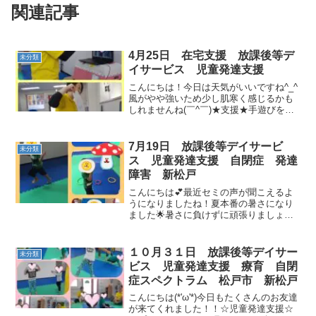
関連記事
4月25日 在宅支援 放課後等デ
未分類
イサービス 児童発達支援
こんにちは！今日は天気がいいですね^_^
風がやや強いため少し肌寒く感じるかも
しれませんね(￣^￣)★支援★手遊びをし
ました(๑˃̵ᴗ˂̵)お友達の好きな手遊びなど
を考えて実際にやっています！教室でよ
く見ていた手遊びや集中していた絵本な
7月19日 放課後等デイサービ
未分類
ど先生...
ス 児童発達支援 自閉症 発達
障害 新松戸
こんにちは💕最近セミの声が聞こえるよ
うになりましたね！夏本番の暑さになり
ました🌟暑さに負けずに頑張りましょう♪
今日もたくさんのお友達が遊びに来てく
れたよ😍今日は制作も…💖とっても楽し
かったね(*^▽^*)また一緒に遊ぼうね😝
１０月３１日 放課後等デイサー
未分類
ビス 児童発達支援 療育 自閉
症スペクトラム 松戸市 新松戸
こんにちは(*'ω'*)今日もたくさんのお友達
が来てくれました！！☆児童発達支援☆