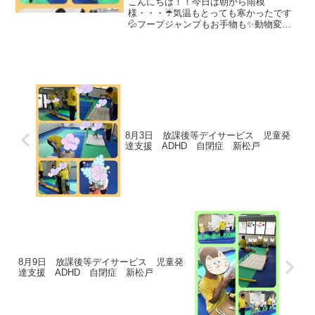
こんにちは！！今日は朝から雨模
様・・・☔気温もとっても寒かったです
💦フープジャンプもお手物も✨動物変身
もしっかりできましたね🌟バランスボー
ルはとっても大好き💗楽しみました🎵放
課後等デイサービス🌻宿題もしっかりや
って自由時間は仲良く過ごしまし...
8月3日 放課後等デイサービス 児童発
達支援 ADHD 自閉症 新松戸
8月9日 放課後等デイサービス 児童発
達支援 ADHD 自閉症 新松戸