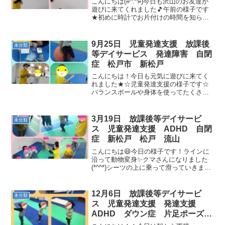
こんにちは(#^.^#)今日も沢山のお友達が
遊びに来てくれました🎵午前の様子です
★初めに時計でお片付けの時間を知らせ
ます🕒時間になるとしっかりお片付けで
きました😊ご挨拶もきちんと正座してで
きました🎵柔軟体操の後は壁倒立🙆動物
9月25日 児童発達支援 放課後
未分類
変身🐻手つなぎ二...
等デイサービス 発達障害 自閉
症 松戸市 新松戸
こんにちは！今日も元気に遊びに来てく
れました★☆児童発達支援の様子です☆
バランスボールや身体を使ってたくさん
遊びました🎶静かな活動では絵本や図鑑
を見て過ごしました（*^_^*）☆放課後等
デイサービスの様子です☆教室に入ると
3月19日 放課後等デイサービ
未分類
真っ先に宿題に取り...
ス 児童発達支援 ADHD 自閉
症 新松戸 松戸 流山
こんにちは😄今日の様子です！ラインに
沿って動物変身✨クマさんになりました
(*^^*)シーツの上に乗って滑っていきまし
た😄放課後の様子です！ノリノリでラー
メン体操をしました✨方向ジャンプも
右！左！と一生懸命でした(*'ω'*)手押し相
12月6日 放課後等デイサービ
未分類
撲( ｀...
ス 児童発達支援 発達支援
ADHD ダウン症 片足ポーズ
流山 新松戸 松戸