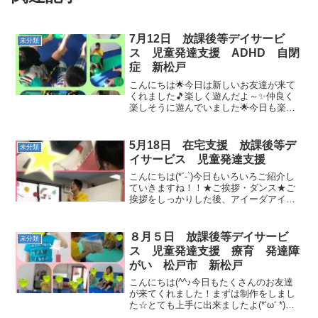
7月12日 放課後等デイサービ
未分類
ス 児童発達支援 ADHD 自閉
症 新松戸
こんにちは🌟今日は新しいお友達が来て
くれました🎵楽しく遊んだよ～✨仲良く
楽しそうに遊んでいました🌟今日も楽し
かったね😍また一緒に遊ぼうね🎵
5月18日 在宅支援 放課後等デ
未分類
イサービス 児童発達支援
こんにちは(*´-`)今日もいろいろご紹介し
ていきますね！！★ご挨拶・ダンス★ご
挨拶をしっかりした後、アイーダアイダ
を踊りました( ^ω^ )新しい踊りなので、
ゆっくり音楽を流し踊りを覚えながら踊
りました！！一生懸命覚えようと努力し
８月５日 放課後等デイサービ
未分類
ていまし...
ス 児童発達支援 療育 発達障
がい 松戸市 新松戸
こんにちは(^^♪今日もたくさんのお友達
が来てくれました！まずは制作をしまし
た☆とても上手に出来ましたよ(*‘ω‘ *)絵
本を読み聞かせした後にパプリカを踊り