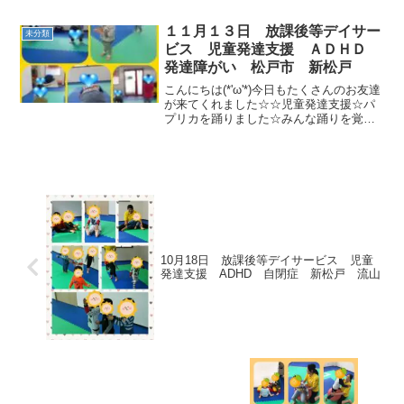
ました！！柔軟体操では、しっかりと足
を伸ばしたりしました。次は、倒立をし
１１月１３日 放課後等デイサー
未分類
ました(^...
ビス 児童発達支援 ＡＤＨＤ
発達障がい 松戸市 新松戸
こんにちは(*'ω'*)今日もたくさんのお友達
が来てくれました☆☆児童発達支援☆パ
プリカを踊りました☆みんな踊りを覚え
てきています！！動物変身も頑張ってい
ました♪サーキットです(*^▽^*)トンネ
ル、一本橋、コロコロジェットコースタ
ーです。...
10月18日 放課後等デイサービス 児童
発達支援 ADHD 自閉症 新松戸 流山