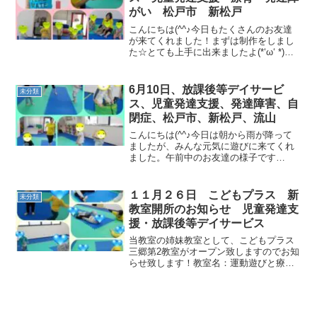
がい 松戸市 新松戸
こんにちは(^^♪今日もたくさんのお友達
が来てくれました！まずは制作をしまし
た☆とても上手に出来ましたよ(*‘ω‘ *)絵
本を読み聞かせした後にパプリカを踊り
ました！！柔軟体操では、しっかりと足
を伸ばしたりしました。次は、倒立をし
6月10日、放課後等デイサービ
未分類
ました(^...
ス、児童発達支援、発達障害、自
閉症、松戸市、新松戸、流山
こんにちは(^^♪今日は朝から雨が降って
ましたが、みんな元気に遊びに来てくれ
ました。午前中のお友達の様子です
(^▽^)/ラーメン体操・柔軟体操を行いま
した。おいもコロコロ、フラッシュカー
ド、みんな元気に参加してました。サー
１１月２６日 こどもプラス 新
未分類
キットでは、一本橋...
教室開所のお知らせ 児童発達支
援・放課後等デイサービス
当教室の姉妹教室として、こどもプラス
三郷第2教室がオープン致しますのでお知
らせ致します！教室名：運動遊びと療育
支援 こどもプラス三郷第2教室所在地
〒341-0018埼玉県三郷市早稲田2丁目7番
地2 メゾンドベール早稲田Ⅱ A店舗三
郷駅北口...