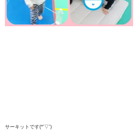
サーキットです(*’▽’)