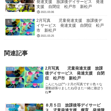
発達支援 放課後デイサービス 発達
支援 自閉症 松戸市 新松戸
2021.03.06
2月写真 児童発達支援 放課後デ
イサービス 発達支援 自閉症 松戸
市 新松戸
2021.03.25
関連記事
2月写真 児童発達支援 放課
未分類
後デイサービス 発達支援 自閉
症 松戸市 新松戸
こんにちは(^^♪２月の写真です☆色々な
運動頑張りましたね😊また一緒に遊ぼう
ね💗
８月５日 放課後等デイサービ
未分類
ス 児童発達支援 療育 発達障