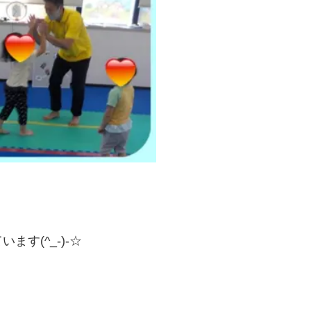
す(^_-)-☆