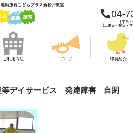
 運動療育こどもプラス新松戸教室
04-7
【平日：9
【土曜日・祝日・学校
ご利用方法
ブログ
職員紹介
課後等デイサービス 発達障害 自閉