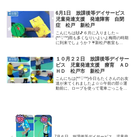
ました。一緒にお弁当食べたり、色々な
事をして遊びました🎵楽しかったね💖ま
た一緒に楽しく遊べるように…、待って
6月1日 放課後等デイサービス
未分類
ます(#^.^#)
児童発達支援 発達障害 自閉
症 松戸 新松戸
こんにちは🙌🎵６月に入りました～
(*^▽^*)雨も多くなりいよいよ梅雨の時期
に到来でしょうか？☔新松戸教室も
OPENから一か月経ちました(*'ω'*)着々と
お友達が増えてきてとてもうれしい気持
ちでいっぱいなのと同時にみんなとたく
１０月２２日 放課後等デイサー
未分類
さん遊べて毎...
ビス 児童発達支援 療育 ＡＤ
ＨＤ 松戸市 新松戸
こんにちは(*^▽^*)今日もたくさんのお友
達が来てくれましたよ☆☆午前の部☆運
動前に、ロープを使って電車ごっこをし
ました(*'ω'*)パプリカを踊りました！！柔
軟体操もしっかりとやりました。犬さん
とペンギンさんに変身です(^^♪みんな上
手...
7月６日 放課後等デイサービス 児童発