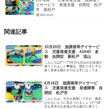
イサービス 発達支援 自閉症 松戸
市 新松戸
2021.03.25
関連記事
10月20日 放課後等デイサービ
未分類
ス 児童発達支援 ADHD 多
動 自閉症 新松戸 流山
こんにちは(*^▽^*)今日も沢山のお友達が
来てくれました💖最近、慣れてきた子も
多く皆体を動かすのが上手になってきま
した✨マット相撲も先生をやっつけまし
た(*'ω'*)🌟リズム遊びも動物変身もとって
も上手💗午後は公園に行きました✨砂遊
6月16日 放課後等デイサービ
未分類
びとっ...
ス 児童発達支援 発達障害 自
閉症 松戸市
こんにちは。今日も肌寒いですが、風邪
ひかないように気をつけましょう(^-^)本
日も見学のお友達が沢山遊びに来てくれ