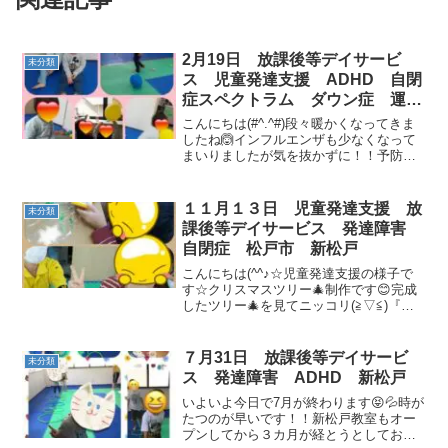
2月19日 放課後等デイサービ
未分類
ス 児童発達支援 ADHD 自閉
症スペクトラム ダウン症 運動
療育 流山 松戸 新松戸
こんにちは(#^.^#)段々暖かくなってきま
したね🙆インフルエンザも少なくなって
まいりましたが気を抜かずに！！予防は
大切です😊今日の様子です。みんな風船
が大好きですね😊サーキットでは二人組
になって橋を渡りました😍みんな上手で
１１月１３日 児童発達支援 放
未分類
す！！壁倒立もだ...
課後等デイサービス 発達障害
自閉症 松戸市 新松戸
こんにちは(^^♪☆児童発達支援の様子で
す☆クリスマスツリー🎄制作です😊完成
したツリー🎄を見てニッコリ(≧▽≦)『あ
ぶくた』の絵本を読んだ後にあぶくたっ
た にえたったの歌を歌いながら遊びま
した🎶動物変身の次はジャンケンの練習
７月31日 放課後等デイサービ
未分類
です✌サーキット...
ス 発達障害 ADHD 新松戸
いよいよ今日で7月が終わります😝💦時が
たつのが早いです！！新松戸教室もオー
プンしてから３カ月が経とうとしており