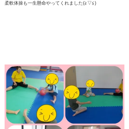
柔軟体操も一生懸命やってくれました(≧▽≦)