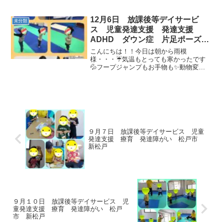
ます。早いですね！！さて、今日の教室
の様子です。今日もたくさん笑ったね
(*^▽^*)また一緒に遊ぼうね💖
12月6日 放課後等デイサービ
未分類
ス 児童発達支援 発達支援
ADHD ダウン症 片足ポーズ
流山 新松戸 松戸
こんにちは！！今日は朝から雨模
様・・・☔気温もとっても寒かったです
💦フープジャンプもお手物も✨動物変身
もしっかりできましたね🌟バランスボー
ルはとっても大好き💗楽しみました🎵放
課後等デイサービス🌻宿題もしっかりや
って自由時間は仲良く過ごしまし...
９月７日 放課後等デイサービス 児童
発達支援 療育 発達障がい 松戸市
新松戸
９月１０日 放課後等デイサービス 児
童発達支援 療育 発達障がい 松戸
市 新松戸